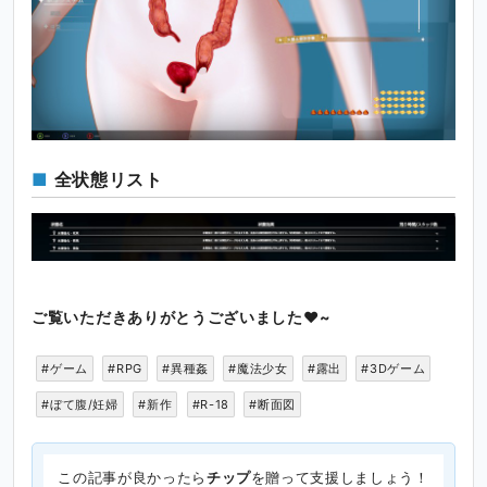
全状態リスト
ご覧いただきありがとうございました♥~
#ゲーム
#RPG
#異種姦
#魔法少女
#露出
#3Dゲーム
#ぼて腹/妊婦
#新作
#R-18
#断面図
この記事が良かったら
チップ
を贈って支援しましょう！