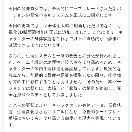
今回の開発ログでは、全面的にアップグレードされた新バ
ージョンの属性パネルシステムを正式にご紹介します。
今回の更新では、UI全体を大幅に刷新しただけでなく、可
視化3D断面図機能も正式に追加しました。これにより、キ
ャラクターの身体状態をこれまで以上に直感的かつ詳細に
確認できるようになります。
さらに、生理システムも一層の改善と細分化が行われまし
た。ゲーム内設定の論理性と没入感をより高めるため、キ
ャラクターの体内生理構造を再調整しています。現実的な
観点から、能動的に糞便や尿液を摂取しない限り、排泄物
が胃の中に存在することはありません。そのため、本バー
ジョンでは新たに「大腸」と「膀胱」の構造を追加し、完
全な排泄システムとして拡張しました。
これらの更新により、キャラクターの身体データ、器官状
態、生理変化はさらにリアルになり、今後のゲームプレイ
拡張においても、より高い自由度と表現力を実現していま
す。