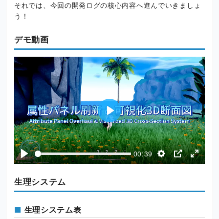
それでは、今回の開発ログの核心内容へ進んでいきましょ
う！
デモ動画
P
l
a
00:39
y
P
S
P
E
l
e
I
n
生理システム
a
t
P
t
y
t
e
i
r
生理システム表