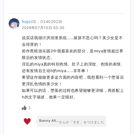
hojo
(ID：03402929)
2026年07月10日 03:30
说实话我很讨厌排泄系统……屎尿不恶心吗？美少女是不
会排泄的！

前作黑暗游乐园2中我最喜欢的部分，是miya发情超过界
限后的发情状态。

淫乱的miya真的特别色情。肚子上的淫纹、色情的表情、
还有发情后主动h的miya……非常棒！

希望这作能做更多这方面的内容吧，我想看到一个堕落后
更淫乱色情的美少女！

如果可以的话，堕落的过程也希望能够更详细，再搭配上
h的文字描述，效果一定很好。
3
Bunny Alice Games
さんが「すき」をつけました