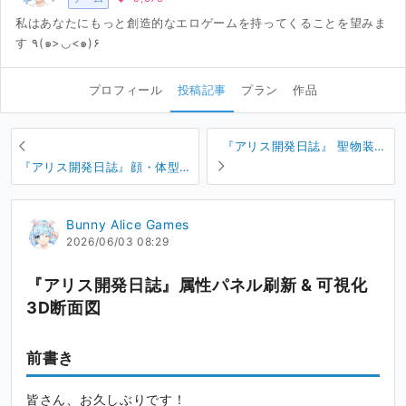
私はあなたにもっと創造的なエロゲームを持ってくることを望みま
す ٩(๑>◡<๑)۶
プロフィール
投稿記事
プラン
作品
『アリス開発日誌』 聖物装備
＆才能ツリーシステム
『アリス開発日誌』顔・体型
調整 / 器官内異物 / 生理行動
Bunny Alice Games
2026/06/03 08:29
『アリス開発日誌』属性パネル刷新 & 可視化
3D断面図
前書き
皆さん、お久しぶりです！