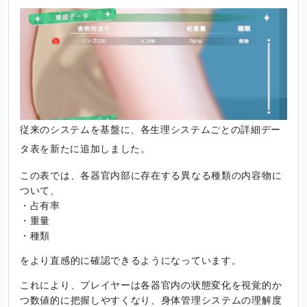
n
f
g
u
s
l
l
s
c
r
e
e
従来のシステムを基盤に、各生理システムごとの詳細デー
n
タ表を新たに追加しました。
この表では、各器官内部に存在する異なる種類の内容物に
ついて、
・占有率
・重量
・種類
をより直感的に確認できるようになっています。
これにより、プレイヤーは各器官内の状態変化を視覚的か
つ数値的に把握しやすくなり、身体管理システムの理解度