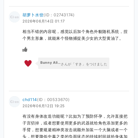
胡萝卜水饺
(ID：02743174)
2026年06月14日 01:17
相当不错的内容呢，感觉以后加个角色外貌随机系统，捏
个男主形象，就能来个怪物捕捉美少女的大型黄油了。
Bunny Alice Games
さんが「すき」をつけました
chd114
(ID：00533670)
2026年06月12日 19:25
有没有身体改造功能呢？比如为了预防怀孕，允许直接把
子宫切掉，或者想要使用更多的武器就给角色添加更多的
手臂，想要规避精神类攻击就额外加装一个大脑或者一个
头，想要降低中毒之类的负面状态的持续时间就给身体加