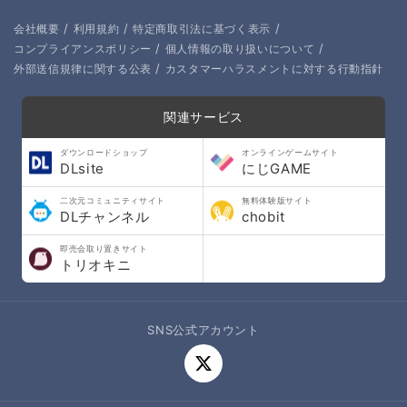
/
/
/
会社概要
利用規約
特定商取引法に基づく表示
/
/
コンプライアンスポリシー
個人情報の取り扱いについて
/
外部送信規律に関する公表
カスタマーハラスメントに対する行動指針
関連サービス
ダウンロードショップ
オンラインゲームサイト
DLsite
にじGAME
二次元コミュニティサイト
無料体験版サイト
DLチャンネル
chobit
即売会取り置きサイト
トリオキニ
SNS公式アカウント