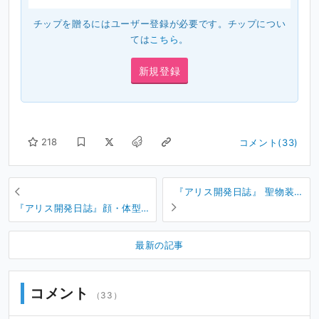
チップを贈るにはユーザー登録が必要です。チップについ
ては
こちら
。
新規登録
218
コメント(33)
『アリス開発日誌』 聖物装備
＆才能ツリーシステム
『アリス開発日誌』顔・体型
調整 / 器官内異物 / 生理行動
最新の記事
コメント
（33）