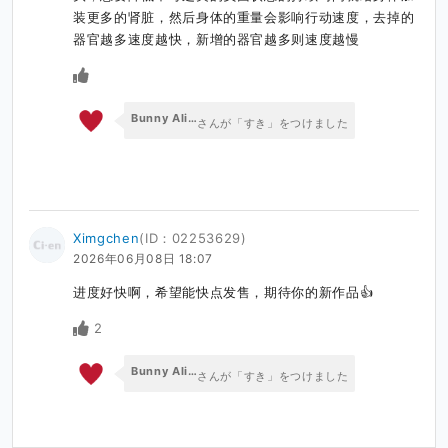
装更多的肾脏，然后身体的重量会影响行动速度，去掉的
器官越多速度越快，新增的器官越多则速度越慢
Bunny Alice Games
さんが「すき」をつけました
Ximgchen
(ID：02253629)
2026年06月08日 18:07
进度好快啊，希望能快点发售，期待你的新作品👍
2
Bunny Alice Games
さんが「すき」をつけました