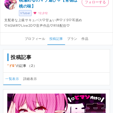
桃瀬めるのマゾ遊び♡【背徳は
フォローする
桃の味】
VTuber
12,012
支配者な上級サキュバス♡甘ぁい声♡ドS♡耳舐め
♡ASMR♡Live2D♡音声作品♡R18配信♡
プロフィール
投稿記事
プラン
作品
投稿記事
ドS
の記事 （2）
一覧表示
詳細表示