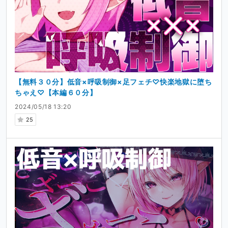
【無料３０分】低音×呼吸制御×足フェチ♡快楽地獄に堕ち
ちゃえ♡【本編６０分】
2024/05/18 13:20
25