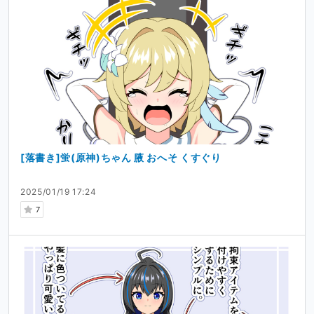
[落書き]蛍(原神)ちゃん 腋 おへそ くすぐり
2025/01/19 17:24
7