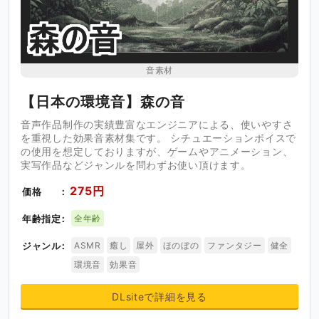
音素材
【日本の環境音】森の音
音声作品制作の実績豊富なエンジニアによる、使いやすさ
を重視した効果音素材集です。 シチュエーションボイスで
の使用を想定しておりますが、ゲームやアニメーション、
実写作品などジャンルを問わずお使い頂けます。
275円
価格
年齢指定
全年齢
ジャンル
ASMR
癒し
屋外
ほのぼの
ファンタジー
健全
環境音
効果音
DLsiteで詳細を見る