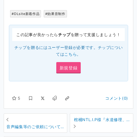
#DLsite新着作品
#効果音制作
この記事が良かったら
チップ
を贈って支援しましょう！
チップを贈るにはユーザー登録が必要です。チップについ
ては
こちら
。
新規登録
5
コメント(0)
棺桶NTL.I.P様『水道修理、支
払い方法:現金 or 快楽 ～』
音声編集等のご依頼について
（2025年10月改定）