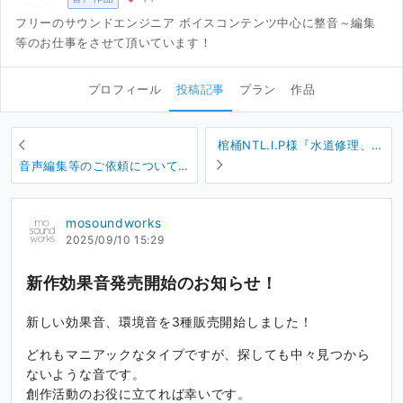
フリーのサウンドエンジニア ボイスコンテンツ中心に整音～編集
等のお仕事をさせて頂いています！
プロフィール
投稿記事
プラン
作品
棺桶NTL.I.P様『水道修理、支
払い方法:現金 or 快楽 ～』
音声編集等のご依頼について
（2025年10月改定）
mosoundworks
2025/09/10 15:29
新作効果音発売開始のお知らせ！
新しい効果音、環境音を3種販売開始しました！
どれもマニアックなタイプですが、探しても中々見つから
ないような音です。
創作活動のお役に立てれば幸いです。