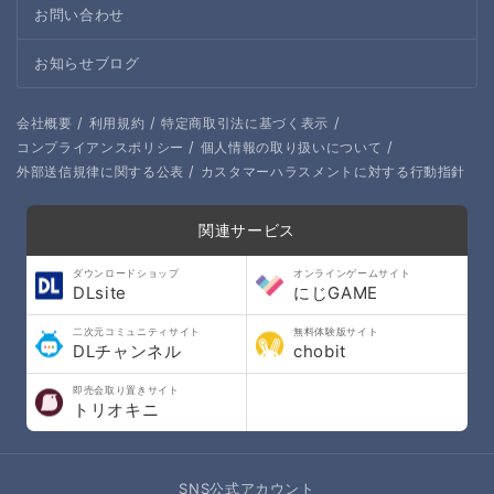
お問い合わせ
お知らせブログ
/
/
/
会社概要
利用規約
特定商取引法に基づく表示
/
/
コンプライアンスポリシー
個人情報の取り扱いについて
/
外部送信規律に関する公表
カスタマーハラスメントに対する行動指針
関連サービス
ダウンロードショップ
オンラインゲームサイト
DLsite
にじGAME
二次元コミュニティサイト
無料体験版サイト
DLチャンネル
chobit
即売会取り置きサイト
トリオキニ
SNS公式アカウント