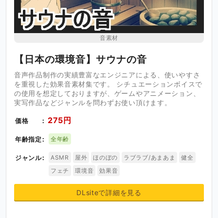
音素材
【日本の環境音】サウナの音
音声作品制作の実績豊富なエンジニアによる、使いやすさ
を重視した効果音素材集です。 シチュエーションボイスで
の使用を想定しておりますが、ゲームやアニメーション、
実写作品などジャンルを問わずお使い頂けます。
275円
価格
年齢指定
全年齢
ジャンル
ASMR
屋外
ほのぼの
ラブラブ/あまあま
健全
フェチ
環境音
効果音
DLsiteで詳細を見る