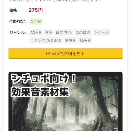
275円
価格
年齢指定
全年齢
ジャンル
ASMR
屋外
日常/生活
ほのぼの
ツクール
ラブラブ/あまあま
環境音
効果音
DLsiteで詳細を見る