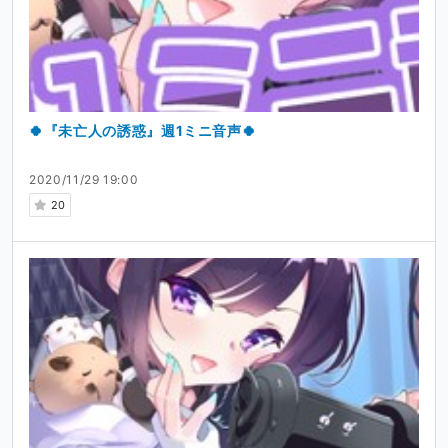
🍀『未亡人の誘惑』週1ミニ音声🍀
2020/11/29 19:00
20