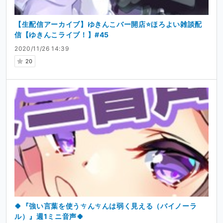
【生配信アーカイブ】ゆきんこバー開店⭐ほろよい雑談配
信【ゆきんこライブ！】#45
2020/11/26 14:39
20
🍀『強い言葉を使うㄘんㄘんは弱く見える（バイノーラ
ル）』週1ミニ音声🍀