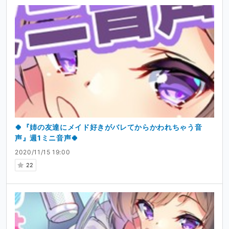
🍀『姉の友達にメイド好きがバレてからかわれちゃう音
声』週1ミニ音声🍀
2020/11/15 19:00
22