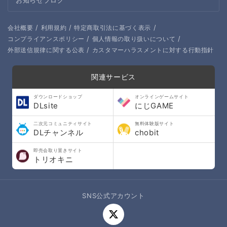
お知らせブログ
/
/
/
会社概要
利用規約
特定商取引法に基づく表示
/
/
コンプライアンスポリシー
個人情報の取り扱いについて
/
外部送信規律に関する公表
カスタマーハラスメントに対する行動指針
関連サービス
ダウンロードショップ
オンラインゲームサイト
DLsite
にじGAME
二次元コミュニティサイト
無料体験版サイト
DLチャンネル
chobit
即売会取り置きサイト
トリオキニ
SNS公式アカウント