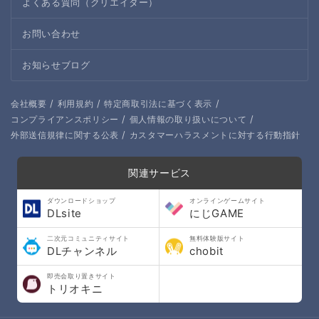
よくある質問（クリエイター）
お問い合わせ
お知らせブログ
/
/
/
会社概要
利用規約
特定商取引法に基づく表示
/
/
コンプライアンスポリシー
個人情報の取り扱いについて
/
外部送信規律に関する公表
カスタマーハラスメントに対する行動指針
関連サービス
ダウンロードショップ
オンラインゲームサイト
DLsite
にじGAME
二次元コミュニティサイト
無料体験版サイト
DLチャンネル
chobit
即売会取り置きサイト
トリオキニ