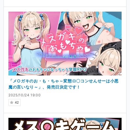
「メ○ガキのお・も・ちゃ～変態ロ〇コンせんせーは小悪
魔の言いなり～」、発売日決定です！
2025/10/24 19:00
42