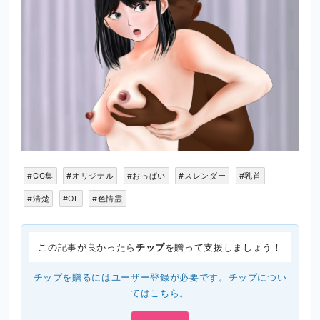
#CG集
#オリジナル
#おっぱい
#スレンダー
#乳首
#清楚
#OL
#色情霊
この記事が良かったら
チップ
を贈って支援しましょう！
チップを贈るにはユーザー登録が必要です。チップについ
ては
こちら
。