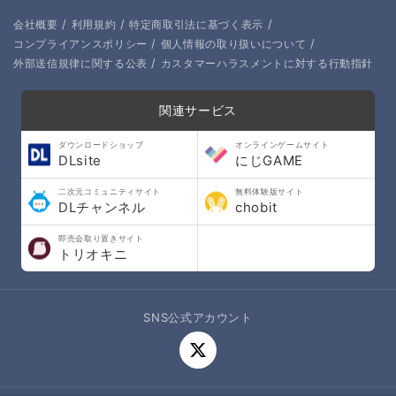
/
/
/
会社概要
利用規約
特定商取引法に基づく表示
/
/
コンプライアンスポリシー
個人情報の取り扱いについて
/
外部送信規律に関する公表
カスタマーハラスメントに対する行動指針
関連サービス
ダウンロードショップ
オンラインゲームサイト
DLsite
にじGAME
二次元コミュニティサイト
無料体験版サイト
DLチャンネル
chobit
即売会取り置きサイト
トリオキニ
SNS公式アカウント