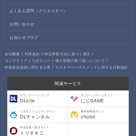
よくある質問（クリエイター）
お問い合わせ
お知らせブログ
/
/
/
会社概要
利用規約
特定商取引法に基づく表示
/
/
コンプライアンスポリシー
個人情報の取り扱いについて
/
外部送信規律に関する公表
カスタマーハラスメントに対する行動指針
関連サービス
ダウンロードショップ
オンラインゲームサイト
DLsite
にじGAME
二次元コミュニティサイト
無料体験版サイト
DLチャンネル
chobit
即売会取り置きサイト
トリオキニ