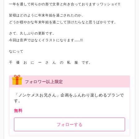
一年を通して何らかの形で文章と向き合っておりますッワッショイ!!
皆様はどのように年末年始を過ごされたのか、
どうか穏やかな年末年始を過ごして頂けたらなと思うばかりです。
さて、久しぶりの更新です。
今回は音声ではなくイラストになります……!!
なにって
千 優 お に ー さ ん の 私 服 です。
フォロワー以上限定
「ノンケメスお兄さん」企画をふんわり楽しめるプランで
す。
無料
フォローする