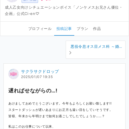
成人乙女向けシチュエーションボイス「ノンケメスお兄さん優位・
企画」公式Ci-en♡
プロフィール
投稿記事
プラン
作品
悪役令息オス目メス科 ～婚約
破棄メスお兄さまと甘すぎる
疑似結婚生活～
サクラサクドロップ
2025/01/07 19:35
遅ればせながらの…!
あけましておめでとうございます。今年もよろしくお願い致します!!
スタートダッシュが遅いあまりにお正月も遠い目をしていそうです。
皆様、年末から年明けまで如何お過ごしでしたでしょうか……？
私はこのお仕事について以来、