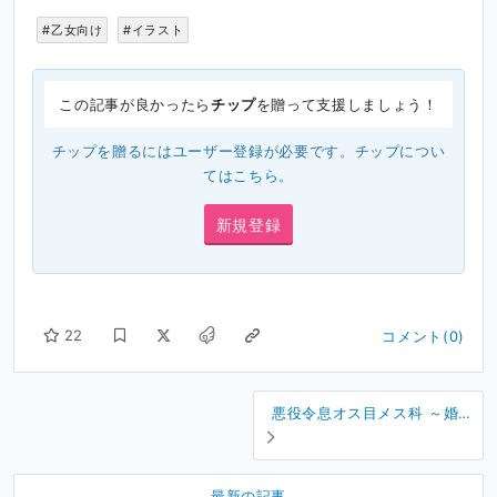
#乙女向け
#イラスト
この記事が良かったら
チップ
を贈って支援しましょう！
チップを贈るにはユーザー登録が必要です。チップについ
ては
こちら
。
新規登録
22
コメント(0)
悪役令息オス目メス科 ～婚約
破棄メスお兄さまと甘すぎる
疑似結婚生活～
最新の記事