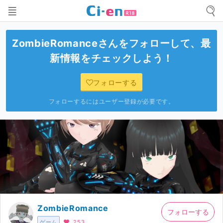
ZombieRomance
さんをフォローして、最
新情報をチェックしよう！
フォローする
フォローするにはユーザー登録が必要です。
ZombieRomance
フォローする
ゲーム
253