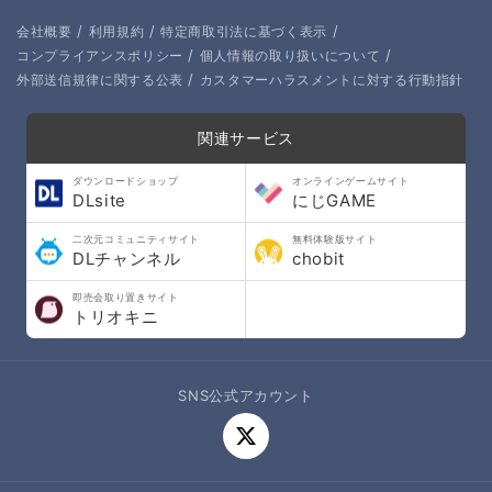
/
/
/
会社概要
利用規約
特定商取引法に基づく表示
/
/
コンプライアンスポリシー
個人情報の取り扱いについて
/
外部送信規律に関する公表
カスタマーハラスメントに対する行動指針
関連サービス
ダウンロードショップ
オンラインゲームサイト
DLsite
にじGAME
二次元コミュニティサイト
無料体験版サイト
DLチャンネル
chobit
即売会取り置きサイト
トリオキニ
SNS公式アカウント