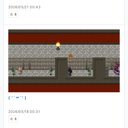
2026/05/21 00:43
8
( ˶´⚰︎`˵ )
2026/05/18 00:31
8