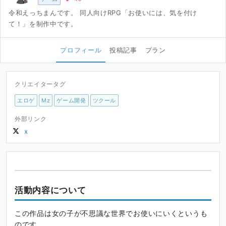
令和えっちまんです。 同人向けRPG「お使いには、気を付け
て！」を制作中です。
プロフィール
投稿記事
プラン
クリエイタータグ
エロゲ
Mz
ゲーム開発
ツクール
外部リンク
ｘ
活動内容について
この作品は女の子が不思議な世界でお使いにいくというも
のです。