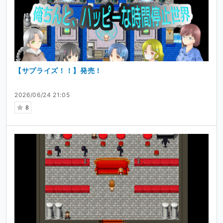
[リンク](Illust:RAIKO URL:
https://raiko.booth.pm/
)
[リンク](絵：RAIKO
https://raiko.booth.pm/
)
あかり母にはわたおび様の立ち絵素材 女性02（ファンタ
ジー）ノーマル／ツノありを使わせていただいておりま
す！
【サプライズ！！】発売！
リンク
わたおきば
わたおび
改めて支援してくださる皆様誠にありがとうございます。
2026/06/24 21:05
8
私たちのゲームリリースには皆様の協力が欠かせません。
これからもよろしくお願いします
🙇🙇🙇
イラストのラフや、Photoshopデータの公開
ご支援いただいた方に、普段は公開していないラフや、
PSDファイル、ゲーム開発状況を公開させていただきま
す。
感謝のメッセージを送らせていただきます。