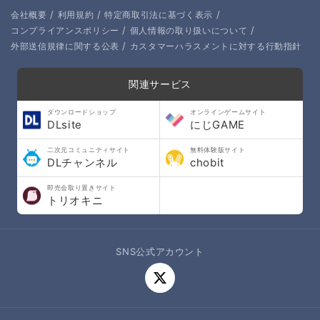
/
/
/
会社概要
利用規約
特定商取引法に基づく表示
/
/
コンプライアンスポリシー
個人情報の取り扱いについて
/
外部送信規律に関する公表
カスタマーハラスメントに対する行動指針
関連サービス
ダウンロードショップ
オンラインゲームサイト
DLsite
にじGAME
二次元コミュニティサイト
無料体験版サイト
DLチャンネル
chobit
即売会取り置きサイト
トリオキニ
SNS公式アカウント