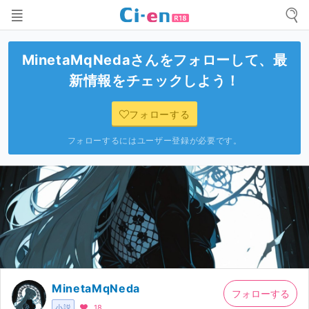
MinetaMqNeda
さんをフォローして、最
新情報をチェックしよう！
フォローする
フォローするにはユーザー登録が必要です。
MinetaMqNeda
フォローする
小説
18