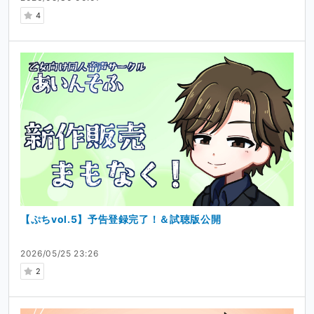
ます。
4
・当サークルのコンテンツ（音声、画像、テキスト含むす
べて）の無断転載・再配布・生成AI学習への利用等のあら
ゆる二次利用を堅く禁じます。あくまで個人でお楽しみい
ただく範囲でのご利用をお願いいたします。
【ぷちvol.5】予告登録完了！＆試聴版公開
2026/05/25 23:26
2