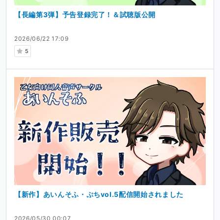
【長編第3弾】予告登録完了！＆試聴版公開
まずはバイノーラルマイクの導入を第一に考えています！
皆様に育てていただけるお陰で、私は声優・クリエイター
2026/06/22 17:09
として活動を続けることができます。最高の甘やかしボイ
5
スをお届けし続けますので、これからもどうぞよろしくお
願いいたします。
＃各種リンク
▼ 最新の活動や日々の呟きはX（Twitter）で更新していま
す
https://x.com/kuuhaku_moon
▼ 同人音声・お芝居等のご依頼について（iikoe）
サークル様からの外注や、個人様からのシチュエーション
ボイスのご依頼も随時受け付けています。お気軽にご相談
ください。
https://iikoe.org/actor_page/196
【新作】あいんそふ・ぷちvol.5配信開始されました
＃注意事項
・コンテンツは予告なく変更・非公開となる可能性があり
2026/05/30 00:07