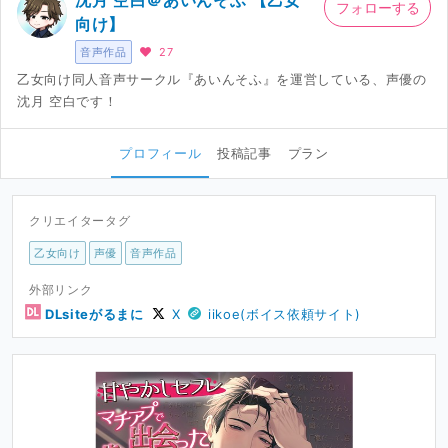
沈月 空白＠あいんそふ 【乙女
フォローする
向け】
音声作品
27
乙女向け同人音声サークル『あいんそふ』を運営している、声優の
沈月 空白です！
プロフィール
投稿記事
プラン
クリエイタータグ
乙女向け
声優
音声作品
外部リンク
DLsiteがるまに
X
iikoe(ボイス依頼サイト)