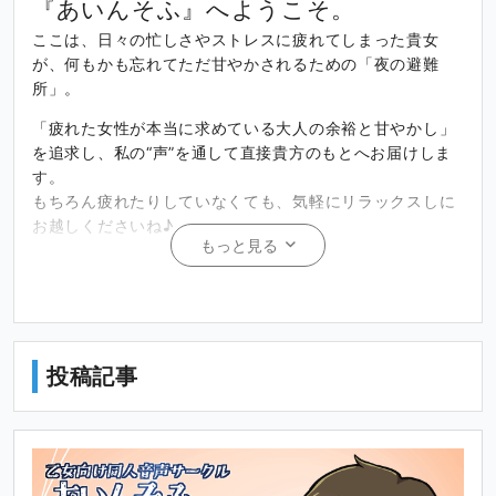
『あいんそふ』へようこそ。
a
t
P
t
ここは、日々の忙しさやストレスに疲れてしまった貴女
y
t
e
が、何もかも忘れてただ甘やかされるための「夜の避難
i
r
所」。
n
f
g
u
「疲れた女性が本当に求めている大人の余裕と甘やかし」
s
l
を追求し、私の“声”を通して直接貴方のもとへお届けしま
す。
l
もちろん疲れたりしていなくても、気軽にリラックスしに
s
お越しくださいね♪
c
もっと見る
r
＃『あいんそふ』について
e
「あいんそふ（沈月 空白）」の公式ファンサイトです。
e
当サークルでは、皆様に日々の癒やしを気軽にお届けする
n
ため、現在のところ【有料プラン】は設けておりません。
投稿記事
それぞれの公開範囲にて、以下のコンテンツをお楽しみい
ただけます。
・
全体公開（未フォローの方）
：ご挨拶や活動報告などの
テキスト投稿
・
フォロワー限定公開（無料）
：ボイス付きの進捗報告、