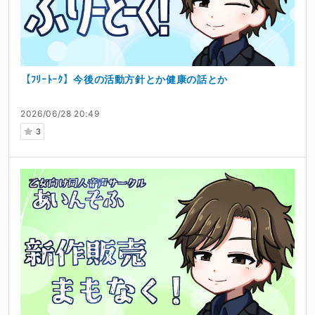
個別メッセージにつきましても、すべて目を通しておりま
す。
しかしながら昨今、活動者とリスナー様とのクローズドな
やり取りが、思わぬトラブルに発展するケースが散見され
ます。
【ﾌﾘｰﾄｰｸ】今後の活動方針とか健康の話とか
ある種の性的なコンテンツを提供する一人の男性・一人の
活動者として、『あいんそふ』は貴女が心から安心して身
を預けられる場所でありたいと願っています。
2026/06/28 20:49
そのため、第三者の目に触れない場でのファンの方との個
3
人的なやり取り（DM等への返信）は、皆様の安全を第一
に守るため、一律で控えさせていただいております。
直接お返事できない歯痒さはありますが、音声作品のクオ
リティという“形”で必ずお返しいたしますので、何卒ご理
解いただけますと幸いです。
＃いただいた応援について
すべて無料でお楽しみいただけますが、もし作品や投稿を
気に入っていただき、チップ等のご支援をいただける場合
は、音声作品の制作費（マイク等の機材アップデート、デ
ザイン依頼費等）やファンサイトの運営など、より良い作
品を作るための活動費に全額充てさせていただきます。