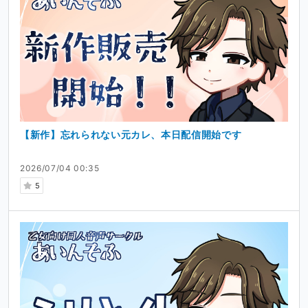
ショートシチュエーションボイス、新作の先行試聴など
サークルの代表であり演者でもある私と、リスナーの皆様
とで一緒に作品を作り上げていけるような、そんな密で温
かい場所にしたいと思っています。
まずはぜひ無料の【お気に入り☆（フォロー）】登録をし
て、限定ボイスを受け取ってくださいね。
＃コメントについて
【新作】忘れられない元カレ、本日配信開始です
いつも温かい応援のコメントをいただき、本当にありがと
うございます。
2026/07/04 00:35
個別のお返事は控えさせていただいておりますが、いただ
5
いたお言葉はすべて、演者である私自身が大切に読ませて
いただき、収録の励みにしております。
お返事の代わりとして、すべてのコメントに「♡（いいね
等のスタンプ）」を押させていただきます。
※多くの方の目に触れる場ですので、性的な内容や個人情
報を含む書き込みはご遠慮ください。
＃メッセージについて