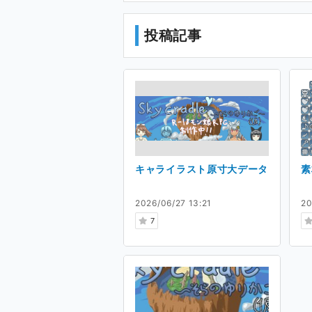
ゲームのために自作した素材
投稿記事
クリエイター活動につ
趣味でゲームを制作していま
ドット絵も多少できるので、
自作中です。
(現在マップは未完成のため
キャライラスト原寸大データ
素
用)
2026/06/27 13:21
20
7
Ci-enを始めた理由
ゲームや素材を常時公開してお
アンケートなども反映してい