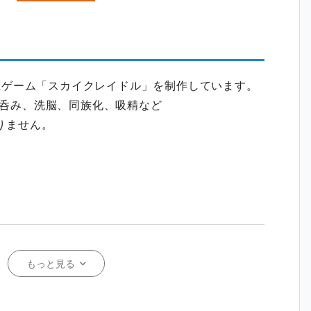
ラ系ゲーム「スカイクレイドル」を制作しています。
呑み、洗脳、同族化、吸精など
りません。
もっと見る
ス等が個人的なフェチなのでそれにモン娘や百合
ています。