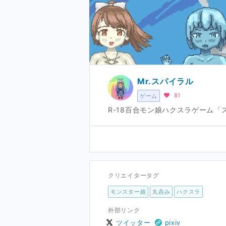
Mr.スパイラル
81
ゲーム
R-18百合モン娘ハクスラゲーム
クリエイタータグ
モンスター娘
丸呑み
ハクスラ
外部リンク
ツイッター
pixiv