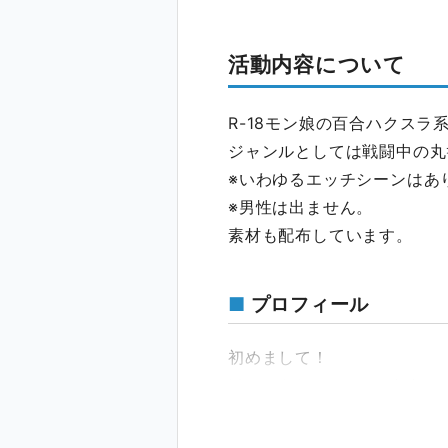
活動内容について
R-18モン娘の百合ハクス
ジャンルとしては戦闘中の丸
※いわゆるエッチシーンはあ
※男性は出ません。
素材も配布しています。
プロフィール
初めまして！
Mr.スパイラルといいます。
一般ゲームの魅了や吸精、キ
要素を加えたゲームを制作し