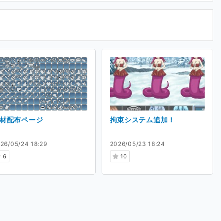
もここで配布予定です。
いて
す。
キャラクターだけでなくマップやアイコンなども
自作仮置き素材とツクールmzデフォルト素材を利
材配布ページ
拘束システム追加！
26/05/24 18:29
2026/05/23 18:24
6
10
くためにCi-enを始めました。
きます。