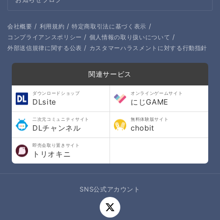
/
/
/
会社概要
利用規約
特定商取引法に基づく表示
/
/
コンプライアンスポリシー
個人情報の取り扱いについて
/
外部送信規律に関する公表
カスタマーハラスメントに対する行動指針
関連サービス
ダウンロードショップ
オンラインゲームサイト
DLsite
にじGAME
二次元コミュニティサイト
無料体験版サイト
DLチャンネル
chobit
即売会取り置きサイト
トリオキニ
SNS公式アカウント