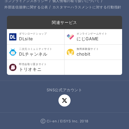
/
/
コンプライアンスポリシー
個人情報の取り扱いについて
/
外部送信規律に関する公表
カスタマーハラスメントに対する行動指針
関連サービス
ダウンロードショップ
オンラインゲームサイト
DLsite
にじGAME
二次元コミュニティサイト
無料体験版サイト
DLチャンネル
chobit
即売会取り置きサイト
トリオキニ
SNS公式アカウント
Ⓒ Ci-en / EISYS Inc. 2018