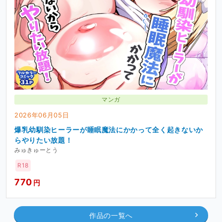
マンガ
2026年06月05日
爆乳幼馴染ヒーラーが睡眠魔法にかかって全く起きないか
らやりたい放題！
みゅきゅーとう
R18
770
円
作品の一覧へ