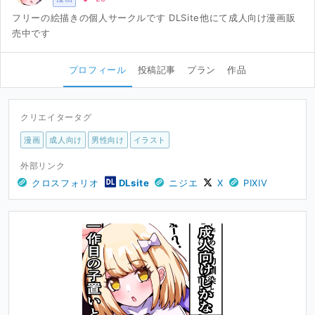
フリーの絵描きの個人サークルです DLSite他にて成人向け漫画販
売中です
プロフィール
投稿記事
プラン
作品
クリエイタータグ
漫画
成人向け
男性向け
イラスト
外部リンク
クロスフォリオ
DLsite
ニジエ
X
PIXIV