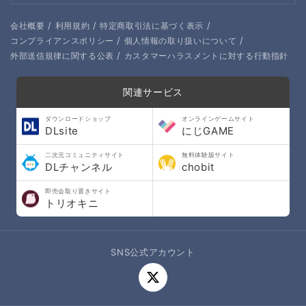
/
/
/
会社概要
利用規約
特定商取引法に基づく表示
/
/
コンプライアンスポリシー
個人情報の取り扱いについて
/
外部送信規律に関する公表
カスタマーハラスメントに対する行動指針
関連サービス
ダウンロードショップ
オンラインゲームサイト
DLsite
にじGAME
二次元コミュニティサイト
無料体験版サイト
DLチャンネル
chobit
即売会取り置きサイト
トリオキニ
SNS公式アカウント