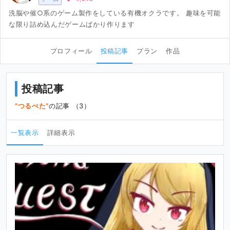
洗脳や催○系のゲーム製作をしている有機オクラです。 趣味を可能
な限り詰め込んだゲームばかり作ります
プロフィール
投稿記事
プラン
作品
投稿記事
つるぺた
の記事 （3）
一覧表示
詳細表示