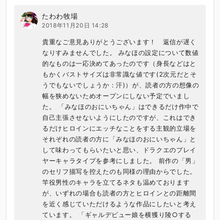
たわわ牧場
2018年11月20日 14:28
貴重なご意見ありがとうございます！　返信が遅く
なりすみませんでした。 みなほの設定について数値
的なものは一応決めてあったのです（身長などはと
もかくバストサイズは非常識な値です(2次元だとそ
うでもないでしょうか：汗)）が、読者の方の想像の
幅を狭めないためオープンにしない予定でいまし
た。 「みなほのおにいちゃん」はできるだけ作中で
自己主張させないようにしたのですが、これはでき
るだけヒロインにエッチなことをする主観的立場を
それぞれの読者の方に「みなほのおにいちゃん」と
して味わってもらいたいと思い、ドラクエのプレイ
ヤーキャラタイプを参考にしました。 前作の「男」
のセリフ描写を控えたのも同様の理由からでした。 
竿役男性のキャラを立てるネタも温めております
が、いずれの場合も読者の方とヒロインとの距離間
を近く感じていただけるような作品にしたいと考え
ています。 「ギャルデビュー娘を横獲り陵○する