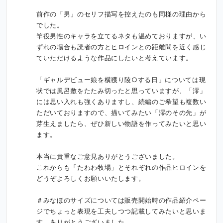
前作の「男」のセリフ描写を控えたのも同様の理由から
でした。

竿役男性のキャラを立てるネタも温めておりますが、い
ずれの場合も読者の方とヒロインとの距離間を近く感じ
ていただけるような作品にしたいと考えています。

「ギャルデビュー娘を横獲り陵○する日」については現
状では風呂敷をたたみ切ったと思っていますが、「澪」
には思い入れも強くありますし、続編のご希望も複数い
ただいておりますので、描いてみたい「澪のその先」が
芽生えましたら、ぜひ新しい物語を作ってみたいと思い
ます。

本当に貴重なご意見ありがとうございました。

これからも「たわわ牧場」とそれぞれの作品ヒロインを
どうぞよろしくお願いいたします。

＃みなほのサイズについては販売開始時の作品紹介ペー
ジでちょっと表現を工夫しつつ記載してみたいと思いま
す。ありがとうございました。