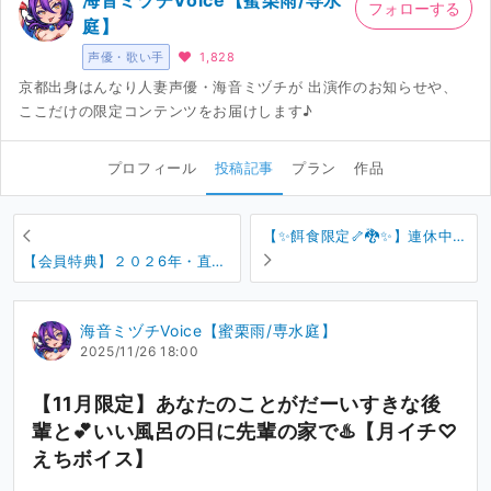
海音ミヅチVoice【蜜栗雨/専水
フォローする
庭】
声優・歌い手
1,828
京都出身はんなり人妻声優・海音ミヅチが 出演作のお知らせや、
ここだけの限定コンテンツをお届けします♪
プロフィール
投稿記事
プラン
作品
【✨餌食限定🦴🐉✨】連休中は
同棲中の彼女と💖イチャらぶ
【会員特典】２０２6年・直筆
濃密セックス🎶
サインとメッセージつき✨年賀
状のお届け🐴【年賀状】
海音ミヅチVoice【蜜栗雨/専水庭】
2025/11/26 18:00
【11月限定】あなたのことがだーいすきな後
輩と💕いい風呂の日に先輩の家で♨️【月イチ♡
えちボイス】