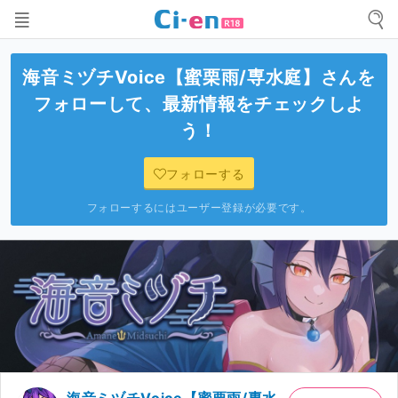
海音ミヅチVoice【蜜栗雨/専水庭】
さんを
フォローして、最新情報をチェックしよ
う！
フォローする
フォローするにはユーザー登録が必要です。