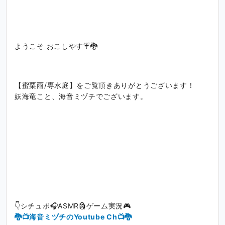
ようこそ おこしやす☔️🐉
【蜜栗雨/専水庭】をご覧頂きありがとうございます！
妖海竜こと、海音ミヅチでございます。
👇シチュボ🎧ASMR🗿ゲーム実況🎮
🐉📺海音ミヅチのYoutube Ch📺🐉