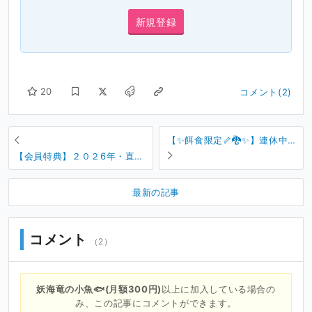
新規登録
20
コメント(2)
【✨餌食限定🦴🐉✨】連休中は
同棲中の彼女と💖イチャらぶ
【会員特典】２０２6年・直筆
濃密セックス🎶
サインとメッセージつき✨年賀
状のお届け🐴【年賀状】
最新の記事
コメント
（2）
妖海竜の小魚🐟(月額300円)
以上に加入している場合の
み、この記事にコメントができます。