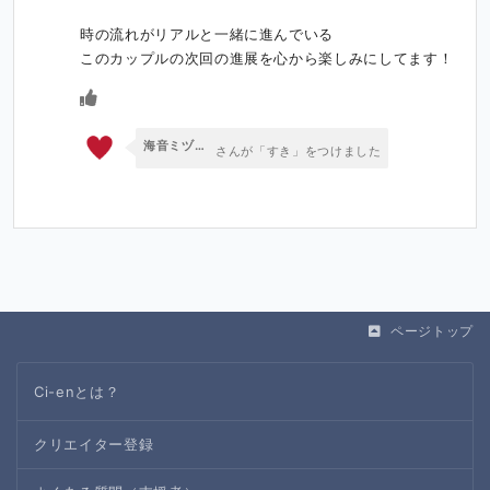
時の流れがリアルと一緒に進んでいる

このカップルの次回の進展を心から楽しみにしてます！
海音ミヅチVoice【蜜栗雨/専水庭】
さんが「すき」をつけました
ページトップ
Ci-enとは？
クリエイター登録