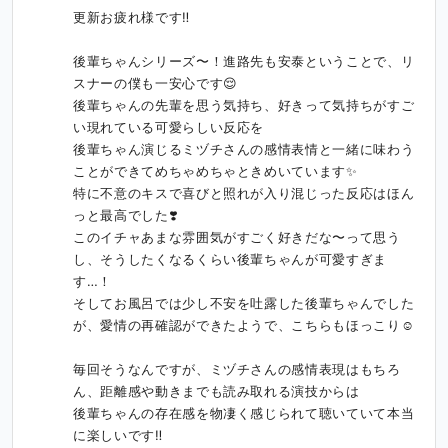
更新お疲れ様です‼️

後輩ちゃんシリーズ〜！進路先も安泰ということで、リ
スナーの僕も一安心です😌

後輩ちゃんの先輩を思う気持ち、好きって気持ちがすご
い現れている可愛らしい反応を

後輩ちゃん演じるミヅチさんの感情表情と一緒に味わう
ことができてめちゃめちゃときめいています✨

特に不意のキスで喜びと照れが入り混じった反応はほん
っと最高でした❣️

このイチャあまな雰囲気がすごく好きだな〜って思う
し、そうしたくなるくらい後輩ちゃんが可愛すぎま
す…！

そしてお風呂では少し不安を吐露した後輩ちゃんでした
が、愛情の再確認ができたようで、こちらもほっこり☺️

毎回そうなんですが、ミヅチさんの感情表現はもちろ
ん、距離感や動きまでも読み取れる演技からは

後輩ちゃんの存在感を物凄く感じられて聴いていて本当
に楽しいです‼️
