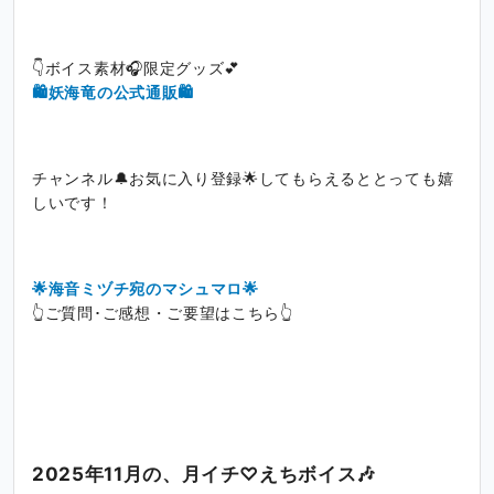
👇ボイス素材🎧限定グッズ💕
🛍️妖海竜の公式通販🛍️
チャンネル🔔お気に入り登録🌟してもらえるととっても嬉
しいです！
🌟海音ミヅチ宛のマシュマロ🌟
👆ご質問･ご感想・ご要望はこちら👆
2025年11月の、月イチ♡えちボイス🎶