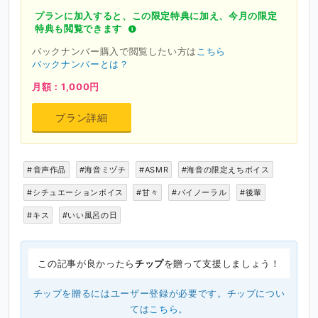
プランに加入すると、この限定特典に加え、今月の限定
特典も閲覧できます
バックナンバー購入で閲覧したい方は
こちら
バックナンバーとは？
月額：1,000円
プラン詳細
#音声作品
#海音ミヅチ
#ASMR
#海音の限定えちボイス
#シチュエーションボイス
#甘々
#バイノーラル
#後輩
#キス
#いい風呂の日
この記事が良かったら
チップ
を贈って支援しましょう！
チップを贈るにはユーザー登録が必要です。チップについ
ては
こちら
。