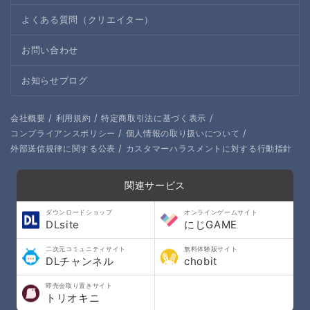
よくある質問（クリエイター）
お問い合わせ
お知らせブログ
/
/
/
会社概要
利用規約
特定商取引法に基づく表示
/
/
コンプライアンスポリシー
個人情報の取り扱いについて
/
外部送信規律に関する公表
カスタマーハラスメントに対する行動指針
関連サービス
ダウンロードショップ
オンラインゲームサイト
DLsite
にじGAME
二次元コミュニティサイト
無料体験版サイト
DLチャンネル
chobit
即売会取り置きサイト
トリオキニ