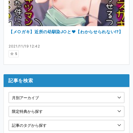
【メ○ガキ】近所の幼馴染J○と❤️【わからせられない⁉️】
2021/11/19 12:42
5
記事を検索