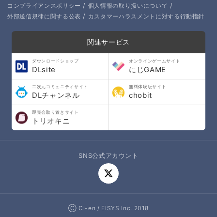
/
/
コンプライアンスポリシー
個人情報の取り扱いについて
/
外部送信規律に関する公表
カスタマーハラスメントに対する行動指針
関連サービス
ダウンロードショップ
オンラインゲームサイト
DLsite
にじGAME
二次元コミュニティサイト
無料体験版サイト
DLチャンネル
chobit
即売会取り置きサイト
トリオキニ
SNS公式アカウント
Ⓒ Ci-en / EISYS Inc. 2018