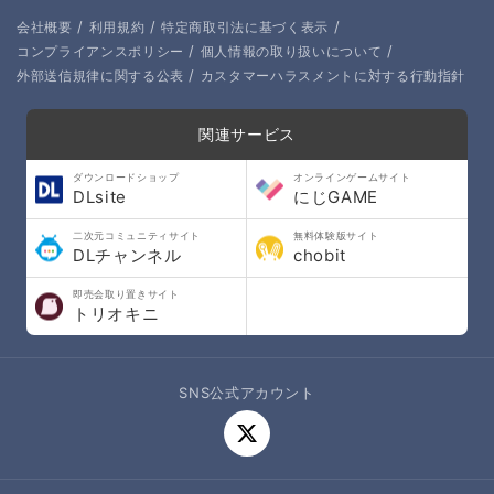
/
/
/
会社概要
利用規約
特定商取引法に基づく表示
/
/
コンプライアンスポリシー
個人情報の取り扱いについて
/
外部送信規律に関する公表
カスタマーハラスメントに対する行動指針
関連サービス
ダウンロードショップ
オンラインゲームサイト
DLsite
にじGAME
二次元コミュニティサイト
無料体験版サイト
DLチャンネル
chobit
即売会取り置きサイト
トリオキニ
SNS公式アカウント