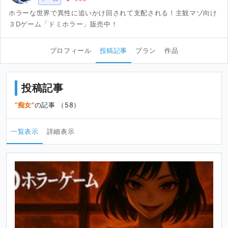
ホラーな世界で異性に追いかけ回されて支配される！主観マゾ向け
３Dゲーム「ドミホラー」販売中！
プロフィール
投稿記事
プラン
作品
投稿記事
痴女
の記事 （58）
一覧表示
詳細表示