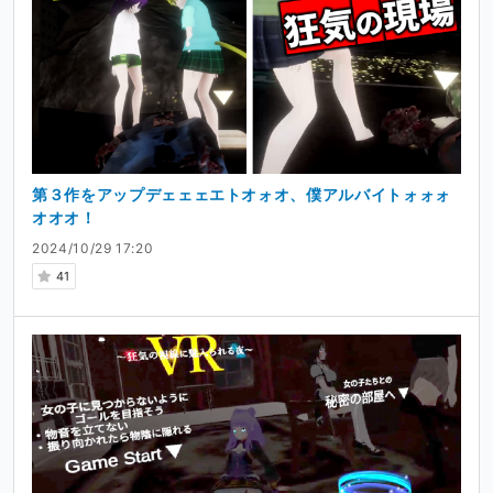
第３作をアップデェェェエトオォオ、僕アルバイトォォォ
オオオ！
2024/10/29 17:20
41