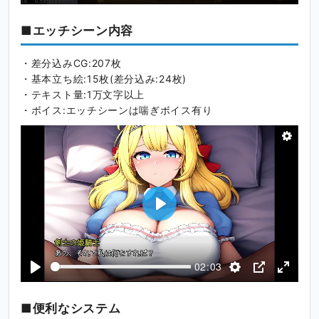
P
S
P
E
l
e
I
n
■エッチシーン内容
a
t
P
t
y
t
e
・差分込みCG:207枚
i
r
・基本立ち絵:15枚(差分込み:24枚)
n
f
・テキスト量:1万文字以上
g
u
・ボイス:エッチシーンは喘ぎボイス有り
s
l
l
s
c
r
e
e
P
n
l
a
02:03
y
P
S
P
E
l
e
I
n
■便利なシステム
a
t
P
t