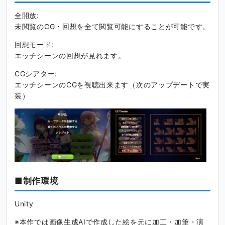
y
t
e
全開放:
i
r
未閲覧のCG・回想を全て閲覧可能にすることが可能です。
n
f
g
u
回想モード:
s
l
エッチシーンの回想が見れます。
l
CGシアター:
s
エッチシーンのCGを視聴出来ます（次のアップデートで実
c
装）
r
e
e
n
■制作環境
Unity
※本作では画像生成AIで作成した絵を元に加工・加筆・演