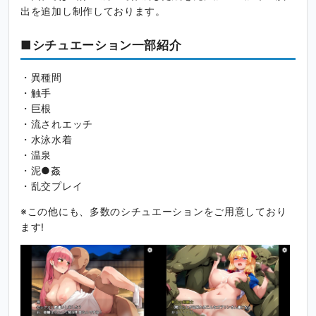
出を追加し制作しております。
■シチュエーション一部紹介
・異種間
・触手
・巨根
・流されエッチ
・水泳水着
・温泉
・泥●姦
・乱交プレイ
※この他にも、多数のシチュエーションをご用意しており
ます!