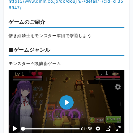
https://www.dmm.co.jp/dc/doujin/-/detail/=/cid=d_35
6947/
ゲームのご紹介
憎き姫騎士をモンスター軍団で撃退しよう!
■ゲームジャンル
モンスター召喚防衛ゲーム
P
l
a
01:58
y