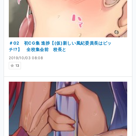
＃02 初CG集 進捗【(仮)新しい風紀委員長はビッ
チ!?】 全校集会前 校長と
2019/10/03 08:08
13