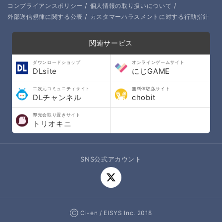
/
/
コンプライアンスポリシー
個人情報の取り扱いについて
/
外部送信規律に関する公表
カスタマーハラスメントに対する行動指針
関連サービス
ダウンロードショップ
オンラインゲームサイト
DLsite
にじGAME
二次元コミュニティサイト
無料体験版サイト
DLチャンネル
chobit
即売会取り置きサイト
トリオキニ
SNS公式アカウント
Ⓒ Ci-en / EISYS Inc. 2018