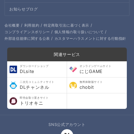
お知らせブログ
/
/
/
会社概要
利用規約
特定商取引法に基づく表示
/
/
コンプライアンスポリシー
個人情報の取り扱いについて
/
外部送信規律に関する公表
カスタマーハラスメントに対する行動指針
関連サービス
ダウンロードショップ
オンラインゲームサイト
DLsite
にじGAME
二次元コミュニティサイト
無料体験版サイト
DLチャンネル
chobit
即売会取り置きサイト
トリオキニ
SNS公式アカウント