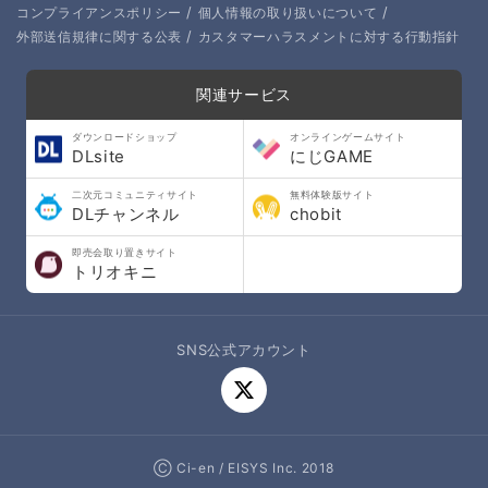
/
/
コンプライアンスポリシー
個人情報の取り扱いについて
/
外部送信規律に関する公表
カスタマーハラスメントに対する行動指針
関連サービス
ダウンロードショップ
オンラインゲームサイト
DLsite
にじGAME
二次元コミュニティサイト
無料体験版サイト
DLチャンネル
chobit
即売会取り置きサイト
トリオキニ
SNS公式アカウント
Ⓒ Ci-en / EISYS Inc. 2018