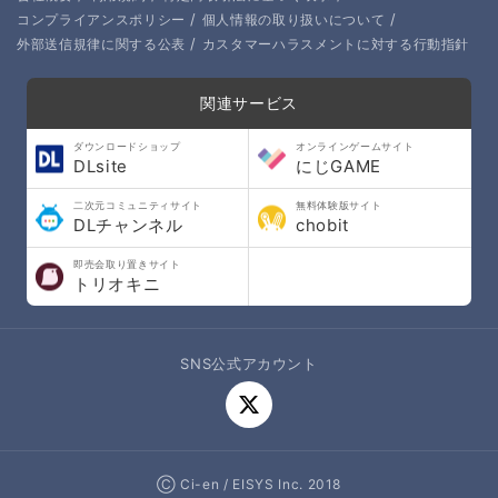
/
/
コンプライアンスポリシー
個人情報の取り扱いについて
/
外部送信規律に関する公表
カスタマーハラスメントに対する行動指針
関連サービス
ダウンロードショップ
オンラインゲームサイト
DLsite
にじGAME
二次元コミュニティサイト
無料体験版サイト
DLチャンネル
chobit
即売会取り置きサイト
トリオキニ
SNS公式アカウント
Ⓒ Ci-en / EISYS Inc. 2018