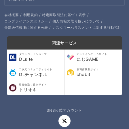
/
/
/
会社概要
利用規約
特定商取引法に基づく表示
/
/
コンプライアンスポリシー
個人情報の取り扱いについて
/
外部送信規律に関する公表
カスタマーハラスメントに対する行動指針
関連サービス
ダウンロードショップ
オンラインゲームサイト
DLsite
にじGAME
二次元コミュニティサイト
無料体験版サイト
DLチャンネル
chobit
即売会取り置きサイト
トリオキニ
SNS公式アカウント