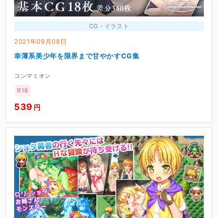
CG・イラスト
2021年09月08日
幸薄系美少年を限界まで甘やかすCG集
コンマミオン
R18
539
円