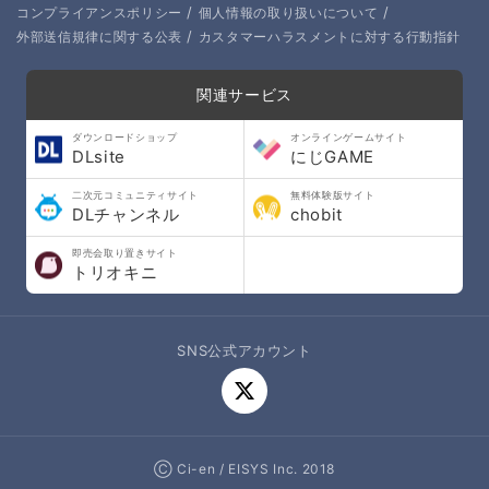
/
/
コンプライアンスポリシー
個人情報の取り扱いについて
/
外部送信規律に関する公表
カスタマーハラスメントに対する行動指針
関連サービス
ダウンロードショップ
オンラインゲームサイト
DLsite
にじGAME
二次元コミュニティサイト
無料体験版サイト
DLチャンネル
chobit
即売会取り置きサイト
トリオキニ
SNS公式アカウント
Ⓒ Ci-en / EISYS Inc. 2018