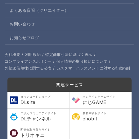
よくある質問（クリエイター）
お問い合わせ
お知らせブログ
/
/
/
会社概要
利用規約
特定商取引法に基づく表示
/
/
コンプライアンスポリシー
個人情報の取り扱いについて
/
外部送信規律に関する公表
カスタマーハラスメントに対する行動指針
関連サービス
ダウンロードショップ
オンラインゲームサイト
DLsite
にじGAME
二次元コミュニティサイト
無料体験版サイト
DLチャンネル
chobit
即売会取り置きサイト
トリオキニ