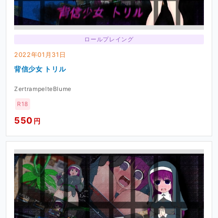
ロールプレイング
2022年01月31日
背信少女 トリル
ZertrampelteBlume
R18
550
円