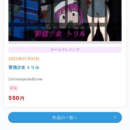
ロールプレイング
2022年01月31日
背信少女 トリル
ZertrampelteBlume
R18
550
円
作品の一覧へ