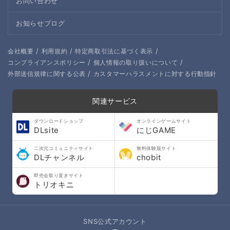
お問い合わせ
お知らせブログ
/
/
/
会社概要
利用規約
特定商取引法に基づく表示
/
/
コンプライアンスポリシー
個人情報の取り扱いについて
/
外部送信規律に関する公表
カスタマーハラスメントに対する行動指針
関連サービス
ダウンロードショップ
オンラインゲームサイト
DLsite
にじGAME
二次元コミュニティサイト
無料体験版サイト
DLチャンネル
chobit
即売会取り置きサイト
トリオキニ
SNS公式アカウント