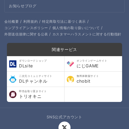
お知らせブログ
/
/
/
会社概要
利用規約
特定商取引法に基づく表示
/
/
コンプライアンスポリシー
個人情報の取り扱いについて
/
外部送信規律に関する公表
カスタマーハラスメントに対する行動指針
関連サービス
ダウンロードショップ
オンラインゲームサイト
DLsite
にじGAME
二次元コミュニティサイト
無料体験版サイト
DLチャンネル
chobit
即売会取り置きサイト
トリオキニ
SNS公式アカウント