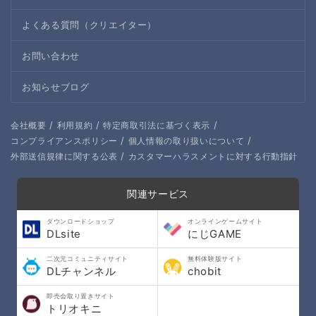
よくある質問（クリエイター）
お問い合わせ
お知らせブログ
/
/
/
会社概要
利用規約
特定商取引法に基づく表示
/
/
コンプライアンスポリシー
個人情報の取り扱いについて
/
外部送信規律に関する公表
カスタマーハラスメントに対する行動指針
関連サービス
ダウンロードショップ
オンラインゲームサイト
DLsite
にじGAME
二次元コミュニティサイト
無料体験版サイト
DLチャンネル
chobit
即売会取り置きサイト
トリオキニ